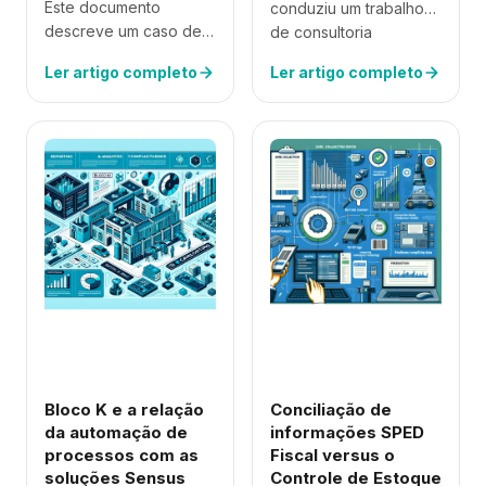
Este documento
conduziu um trabalho
descreve um caso de
de consultoria
uso no qual um cliente
exemplar para uma
Ler artigo completo
Ler artigo completo
utilizava o sistema
empresa do setor
fornecido pela nossa
alimentício animal,
empresa para o
proporcionando
apontamento da
melhorias significativas
manutenção de frotas,
nos processos e
…
resultados da
empresa….
Conciliação de
Bloco K e a relação
informações SPED
da automação de
Fiscal versus o
processos com as
Controle de Estoque
soluções Sensus