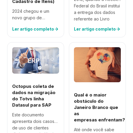
Cadastro de Itens)
Federal do Brasil institui
2024 chegou e um
a entrega dos dados
novo grupo de
referente ao Livro
estabelecimentos
Registro de Controle
Ler artigo completo
Ler artigo completo
industriais ou
da Produção e do…
equiparados e
atacadistas, adere à
entrega dos dados do
Bloco K do SPED EFD
ICMS/IPI,…
Octopus coleta de
dados na migração
Qual é o maior
do Totvs linha
obstáculo do
Datasul para SAP
Janeiro Branco que
as
Este documento
empresas enfrentam?
apresenta dois casos
de uso de clientes
Até onde você sabe