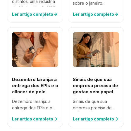
distintos: uma indústria
sobre o janeiro
de fabricação de MDF
branco? Quando se
sediada em Curitiba e
Ler artigo completo
Ler artigo completo
fala de saúde, o que
um Porto localizado em
vem em mente é algo
Itapoá….
relativo ao corpo,
como uma…
Dezembro laranja: a
Sinais de que sua
entrega dos EPIs e o
empresa precisa de
câncer de pele
gestão sem papel
Dezembro laranja: a
Sinais de que sua
entrega dos EPIs e o
empresa precisa de
câncer de pele O
gestão sem papel
Ler artigo completo
Ler artigo completo
câncer de pele é o
Imagine realizar a
mais frequente no
administração da sua