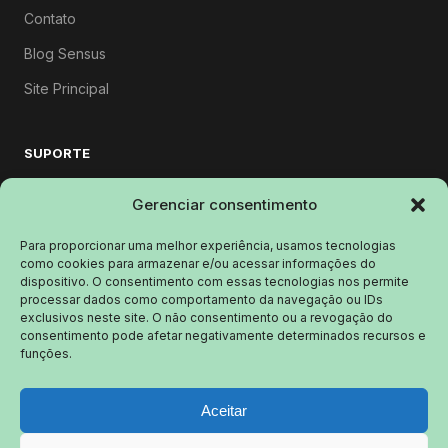
Contato
Blog Sensus
Site Principal
SUPORTE
Colaborador
Gerenciar consentimento
Cliente
Para proporcionar uma melhor experiência, usamos tecnologias
como cookies para armazenar e/ou acessar informações do
PRODUTOS
dispositivo. O consentimento com essas tecnologias nos permite
processar dados como comportamento da navegação ou IDs
sensus.ia.br
exclusivos neste site. O não consentimento ou a revogação do
consentimento pode afetar negativamente determinados recursos e
entregaepi.com.br
funções.
industrialli.com.br
Aceitar