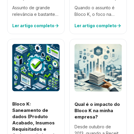
Quando o assunto é
Assunto de grande
Bloco K, o foco na
relevância e bastante
acuracidade do
disseminado em nossos
Ler artigo completo
Ler artigo completo
controle de estoque
artigos, o controle de
dos itens escriturados
estoque com alta
na EFD ICMS/IPI é a
acuracidade é vital
chave para definir…
para entrega das
informações do Bloco…
Bloco K:
Qual é o impacto do
Saneamento de
Bloco K na minha
dados (Produto
empresa?
Acabado, Insumos
Desde outubro de
Requisitados e
2013, quando a Receita