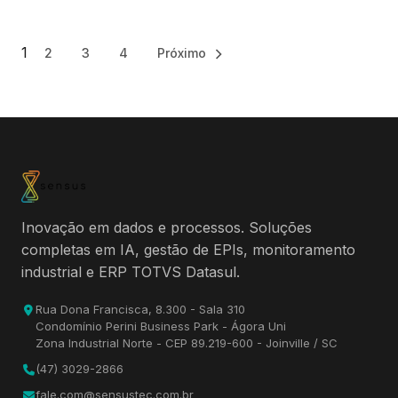
mundo, sendo mais
empresa sem utilizar
comum em…
papel e obter vários
benefícios com…
1
2
3
4
Próximo
Paginação
de
posts
Inovação em dados e processos. Soluções
completas em IA, gestão de EPIs, monitoramento
industrial e ERP TOTVS Datasul.
Rua Dona Francisca, 8.300 - Sala 310
Condomínio Perini Business Park - Ágora Uni
Zona Industrial Norte - CEP 89.219-600 - Joinville / SC
(47) 3029-2866
fale.com@sensustec.com.br