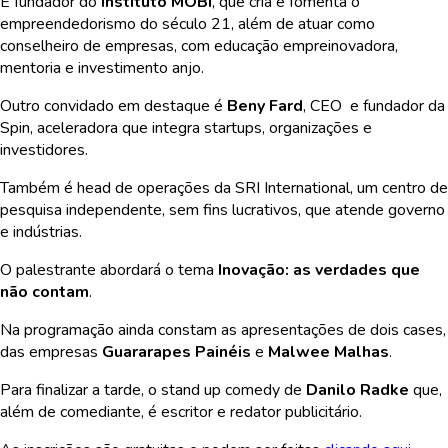
É fundador do
Instituto MOBI
, que cria e fomenta o
empreendedorismo do século 21, além de atuar como
conselheiro de empresas, com educação empreinovadora,
mentoria e investimento anjo.
Outro convidado em destaque é
Beny Fard
, CEO e fundador da
Spin, aceleradora que integra startups, organizações e
investidores.
Também é head de operações da SRI International, um centro de
pesquisa independente, sem fins lucrativos, que atende governo
e indústrias.
O palestrante abordará o tema
Inovação: as verdades que
não contam
.
Na programação ainda constam as apresentações de dois cases,
das empresas
Guararapes Painéis
e
Malwee Malhas
.
Para finalizar a tarde, o stand up comedy de
Danilo Radke
que,
além de comediante, é escritor e redator publicitário.